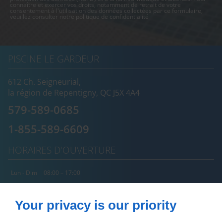
connaître et exercer vos droits, notamment de retrait de votre
consentement à l'utilisation des données collectées par ce formulaire,
veuillez consulter notre
politique de confidentialité
PISCINE LE GARDEUR
612 Ch. Seigneurial,
la région de Repentigny, QC
J5X 4A4
579-589-0685
1-855-589-6609
HORAIRES D'OUVERTURE
Lun - Dim
08:00 – 17:00
À PROPOS
Your privacy is our priority
Accueil
Politique de Confidentialité
Nous contacter
Plan du site