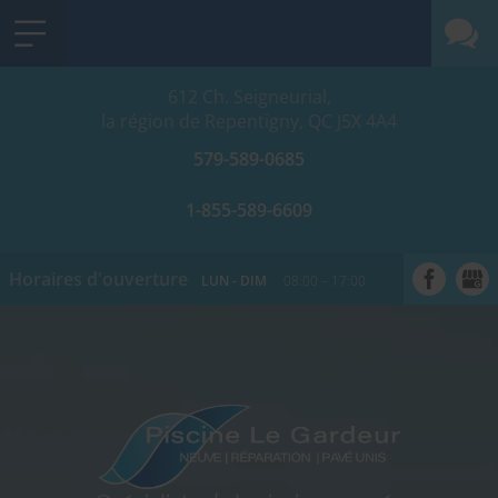
612 Ch. Seigneurial,
la région de Repentigny, QC
J5X 4A4
579-589-0685
1-855-589-6609
Horaires d'ouverture
LUN - DIM
08:00 – 17:00