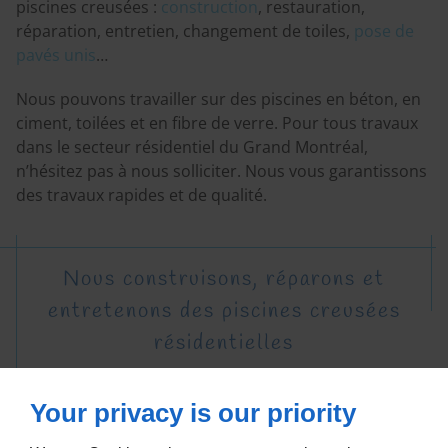
piscines creusées :
construction
, restauration,
réparation, entretien, changement de toiles,
pose de
pavés unis
…
Nous pouvons travailler sur des piscines en béton, en
ciment, toilées et en fibre de verre. Pour tous travaux
dans le secteur résidentiel du Grand Montréal,
n’hésitez pas à nous solliciter. Nous vous garantissons
des travaux rapides et de qualité.
Nous construisons, réparons et
entretenons des piscines creusées
résidentielles
Your privacy is our priority